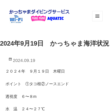
メニュ
ーとウ
ィジェ
ット
2024年9月19日 かっちゃま海洋状況
投
2024.09.19
稿
日:
２０２４年 ９月１９日 木曜日
ポイント ①タコ根②ノースエンド
透視度 ６〜８m
水 温 ２４〜２７℃