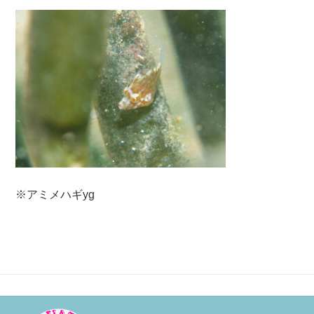
※アミメハギyg
投
稿