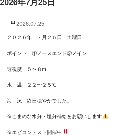
2026年7月25日
投
2026.07.25
稿
日:
２０２６年 ７月２５日 土曜日
ポイント ①ノースエンド②メイン
透視度 ５〜８m
水 温 ２２〜２５℃
海 況 終日穏やかでした。
※こまめな水分・塩分補給をお願いします
※エビコンテスト開催中