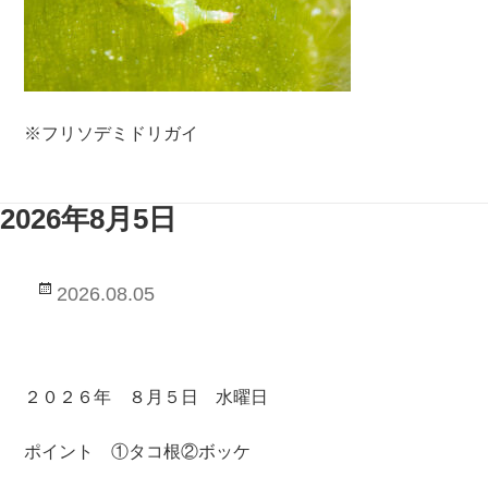
※フリソデミドリガイ
2026年8月5日
投
2026.08.05
稿
日:
２０２６年 ８月５日 水曜日
ポイント ①タコ根②ボッケ