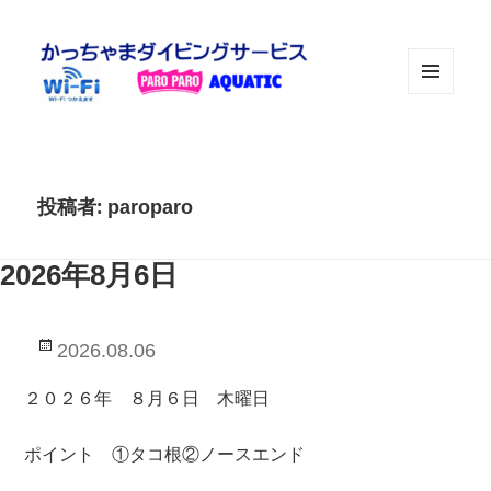
メニュ
ーとウ
ィジェ
ット
投稿者:
paroparo
2026年8月6日
投
2026.08.06
稿
日:
２０２６年 ８月６日 木曜日
ポイント ①タコ根②ノースエンド