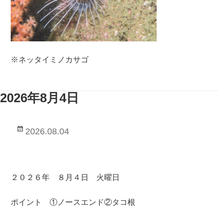
※ネッタイミノカサゴ
2026年8月4日
投
2026.08.04
稿
日:
２０２６年 ８月４日 火曜日
ポイント ①ノースエンド②タコ根