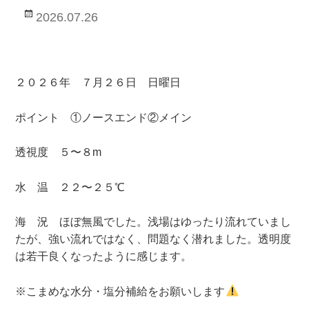
投
2026.07.26
稿
日:
２０２６年 ７月２６日 日曜日
ポイント ①ノースエンド②メイン
透視度 ５〜８m
水 温 ２２〜２５℃
海 況 ほぼ無風でした。浅場はゆったり流れていまし
たが、強い流れではなく、問題なく潜れました。透明度
は若干良くなったように感じます。
※こまめな水分・塩分補給をお願いします