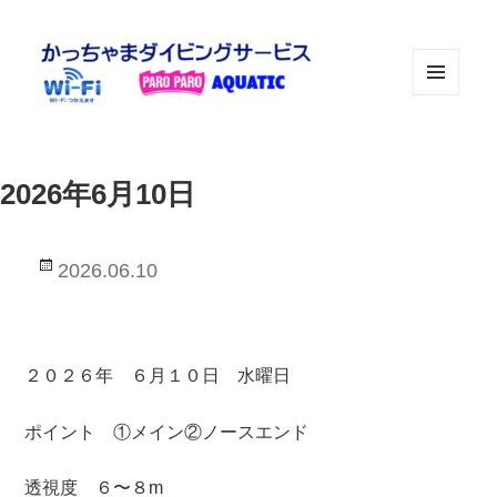
メニュ
ーとウ
ィジェ
ット
2026年6月10日
投
2026.06.10
稿
日:
２０２６年 ６月１０日 水曜日
ポイント ①メイン②ノースエンド
透視度 ６〜８m