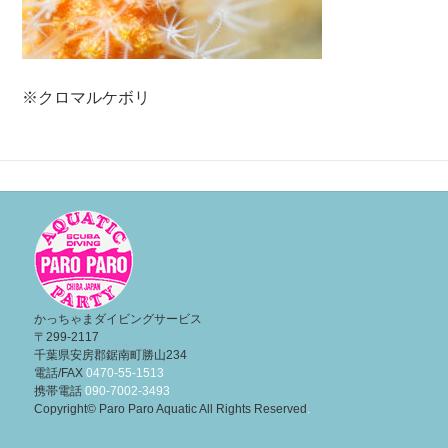
※クロマルケボリ
投
稿
ナ
ビ
ゲ
ー
かっちゃまダイビングサービス
〒299-2117
シ
千葉県安房郡鋸南町勝山234
ョ
電話/FAX
0470-55-1513
携帯電話
090-7002-3493
ン
Copyright© Paro Paro Aquatic All Rights Reserved
.