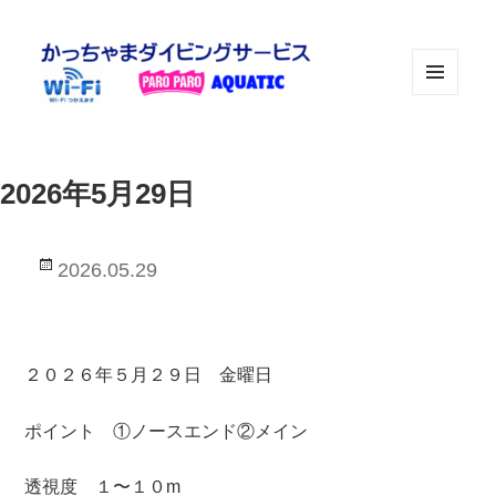
メニュ
ーとウ
ィジェ
ット
2026年5月29日
投
2026.05.29
稿
日:
２０２６年５月２９日 金曜日
ポイント ①ノースエンド②メイン
透視度 １〜１０m