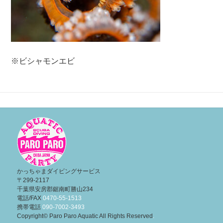
※ビシャモンエビ
投
稿
ナ
ビ
ゲ
ー
かっちゃまダイビングサービス
〒299-2117
シ
千葉県安房郡鋸南町勝山234
ョ
電話/FAX
0470-55-1513
携帯電話
090-7002-3493
ン
Copyright© Paro Paro Aquatic All Rights Reserved
.