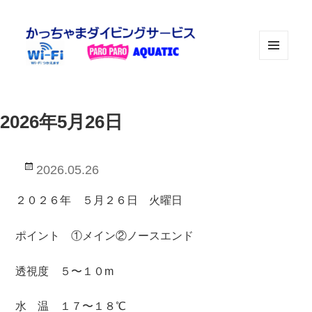
メニュ
ーとウ
ィジェ
ット
2026年5月26日
投
2026.05.26
稿
日:
２０２６年 ５月２６日 火曜日
ポイント ①メイン②ノースエンド
透視度 ５〜１０m
水 温 １７〜１８℃