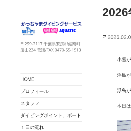
202
投
2026.02.
〒299-2117 千葉県安房郡鋸南町
稿
勝山234 電話/FAX 0470-55-1513
日:
小雪が
浮島が
HOME
浮島が
プロフィール
スタッフ
本日は
ダイビングポイント、ボート
１日の流れ