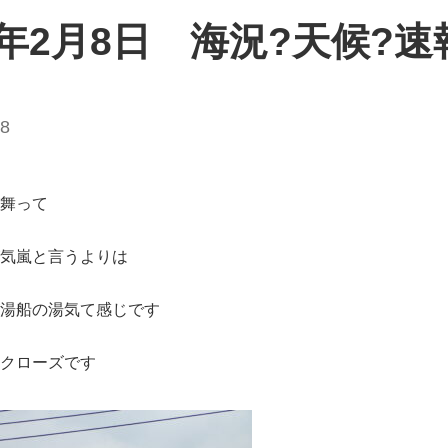
6年2月8日 海況?天候?速
08
舞って
気嵐と言うよりは
湯船の湯気て感じです
クローズです