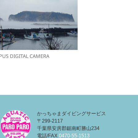
US DIGITAL CAMERA
投
稿
かっちゃまダイビングサービス
ナ
〒299-2117
ビ
千葉県安房郡鋸南町勝山234
ゲ
電話/FAX
0470-55-1513