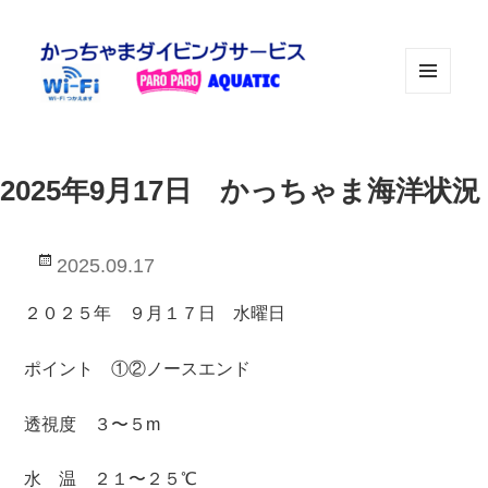
メニュ
ーとウ
ィジェ
ット
2025年9月17日 かっちゃま海洋状況
投
2025.09.17
稿
日:
２０２５年 ９月１７日 水曜日
ポイント ①②ノースエンド
透視度 ３〜５m
水 温 ２１〜２５℃