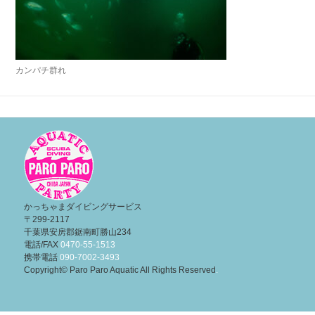
カンパチ群れ
投
稿
ナ
ビ
ゲ
ー
かっちゃまダイビングサービス
〒299-2117
シ
千葉県安房郡鋸南町勝山234
ョ
電話/FAX
0470-55-1513
携帯電話
090-7002-3493
ン
Copyright© Paro Paro Aquatic All Rights Reserved
.