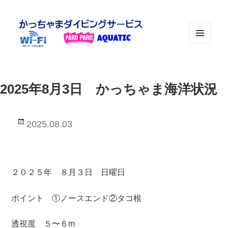
メニュ
ーとウ
ィジェ
ット
2025年8月3日 かっちゃま海洋状況
投
2025.08.03
稿
日:
２０２５年 ８月３日 日曜日
ポイント ①ノースエンド②タコ根
透視度 ５〜６m