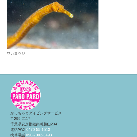
ワカヨウジ
投
稿
ナ
ビ
ゲ
ー
かっちゃまダイビングサービス
〒299-2117
シ
千葉県安房郡鋸南町勝山234
ョ
電話/FAX
0470-55-1513
携帯電話
090-7002-3493