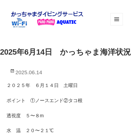
メニュ
ーとウ
ィジェ
ット
2025年6月14日 かっちゃま海洋状況
投
2025.06.14
稿
日:
２０２５年 ６月１４日 土曜日
ポイント ①ノースエンド②タコ根
透視度 ５〜８m
水 温 ２０〜２１℃