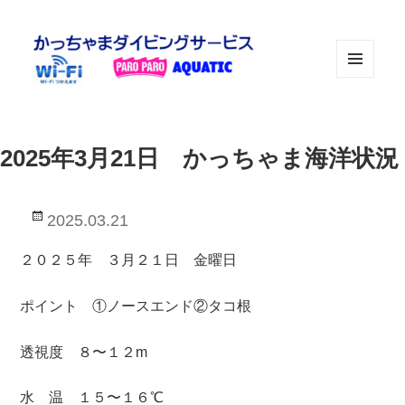
メニュ
ーとウ
ィジェ
ット
2025年3月21日 かっちゃま海洋状況
投
2025.03.21
稿
日:
２０２５年 ３月２１日 金曜日
ポイント ①ノースエンド②タコ根
透視度 ８〜１２m
水 温 １５〜１６℃