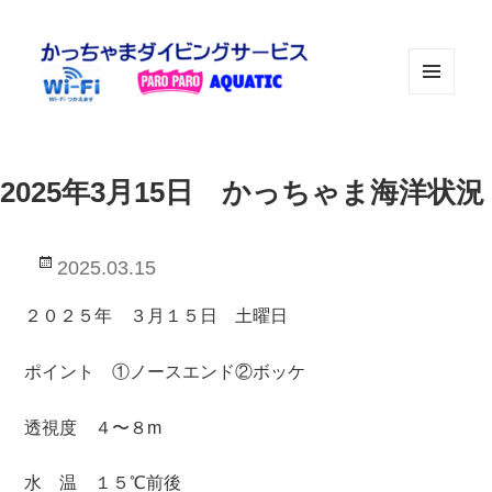
メニュ
ーとウ
ィジェ
ット
2025年3月15日 かっちゃま海洋状況
投
2025.03.15
稿
日:
２０２５年 ３月１５日 土曜日
ポイント ①ノースエンド②ボッケ
透視度 ４〜８m
水 温 １５℃前後