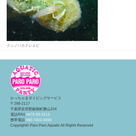
クシノハカクレエビ
投
稿
ナ
ビ
ゲ
ー
かっちゃまダイビングサービス
〒299-2117
シ
千葉県安房郡鋸南町勝山234
ョ
電話/FAX
0470-55-1513
携帯電話
090-7002-3493
ン
Copyright© Paro Paro Aquatic All Rights Reserved
.