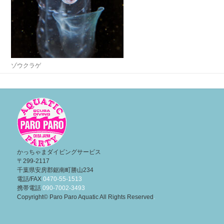
ゾウクラゲ
投
稿
ナ
ビ
ゲ
ー
かっちゃまダイビングサービス
〒299-2117
シ
千葉県安房郡鋸南町勝山234
ョ
電話/FAX
0470-55-1513
携帯電話
090-7002-3493
ン
Copyright© Paro Paro Aquatic All Rights Reserved
.