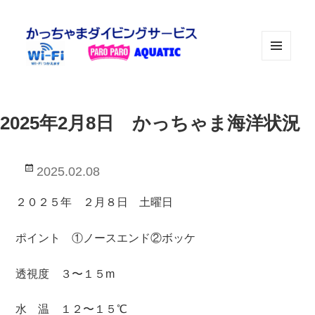
メニュ
ーとウ
ィジェ
ット
2025年2月8日 かっちゃま海洋状況
投
2025.02.08
稿
日:
２０２５年 ２月８日 土曜日
ポイント ①ノースエンド②ボッケ
透視度 ３〜１５m
水 温 １２〜１５℃