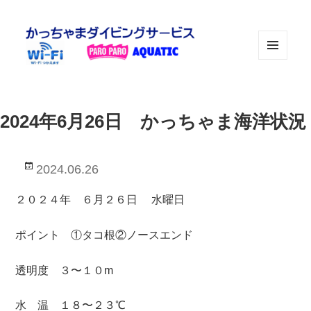
メニュ
ーとウ
ィジェ
ット
2024年6月26日 かっちゃま海洋状況
投
2024.06.26
稿
日:
２０２４年 ６月２６日 水曜日
ポイント ①タコ根②ノースエンド
透明度 ３〜１０m
水 温 １８〜２３℃