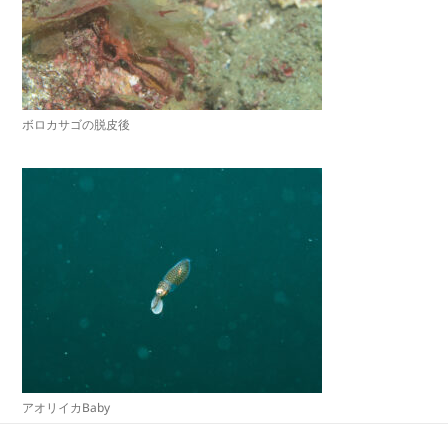
ボロカサゴの脱皮後
アオリイカBaby
投