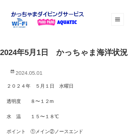
メニュ
ーとウ
ィジェ
ット
2024年5月1日 かっちゃま海洋状況
投
2024.05.01
稿
日:
２０２４年 ５月１日 水曜日
透明度 ８〜１２m
水 温 １５〜１８℃
ポイント ①メイン②ノースエンド