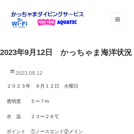
メニュ
ーとウ
ィジェ
ット
2023年9月12日 かっちゃま海洋状況
投
2023.09.12
稿
日:
２０２３年 ９月１２日 火曜日
透明度 ５〜７m
水 温 ２３〜２６℃
ポイント ①ノースエンド②メイン