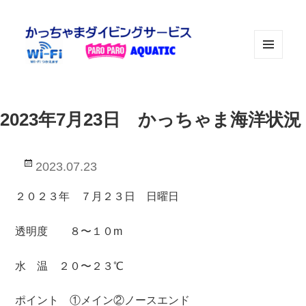
メニュ
ーとウ
ィジェ
ット
2023年7月23日 かっちゃま海洋状況
投
2023.07.23
稿
日:
２０２３年 ７月２３日 日曜日
透明度 ８〜１０m
水 温 ２０〜２３℃
ポイント ①メイン②ノースエンド