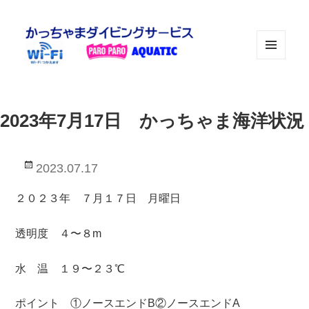
メニュ
ーとウ
ィジェ
ット
2023年7月17日 かっちゃま海洋状況
投
2023.07.17
稿
日:
２０２３年 ７月１７日 月曜日
透明度 ４〜８m
水 温 １９〜２３℃
ポイント ①ノースエンドB②ノースエンドA