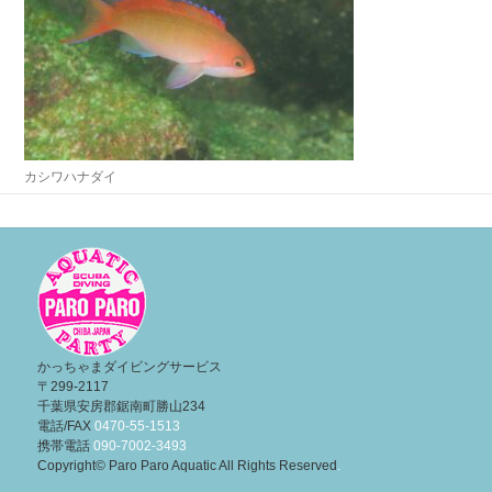
カシワハナダイ
投
稿
ナ
ビ
ゲ
ー
かっちゃまダイビングサービス
〒299-2117
シ
千葉県安房郡鋸南町勝山234
ョ
電話/FAX
0470-55-1513
携帯電話
090-7002-3493
ン
Copyright© Paro Paro Aquatic All Rights Reserved
.