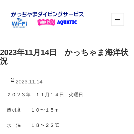
メニュ
ーとウ
ィジェ
ット
2023年11月14日 かっちゃま海洋状
況
投
2023.11.14
稿
日:
２０２３年 １１月１４日 火曜日
透明度 １０〜１５m
水 温 １８〜２２℃