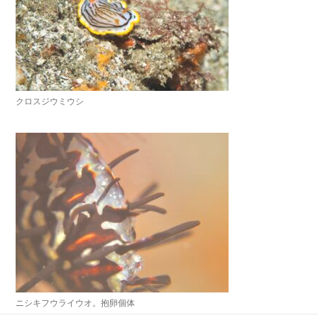
クロスジウミウシ
ニシキフウライウオ。抱卵個体