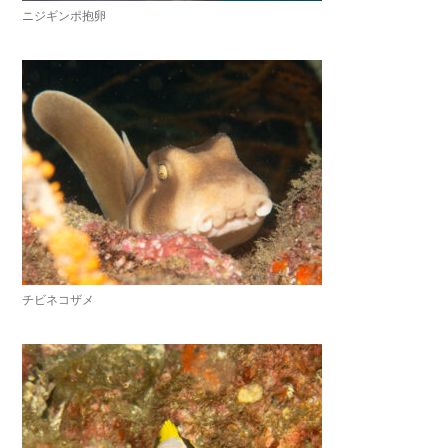
ニジギンポ抱卵
チビネコザメ