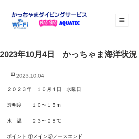
メニュ
ーとウ
ィジェ
ット
2023年10月4日 かっちゃま海洋状況
投
2023.10.04
稿
日:
２０２３年 １０月４日 水曜日
透明度 １０〜１５m
水 温 ２３〜２５℃
ポイント ①メイン②ノースエンド