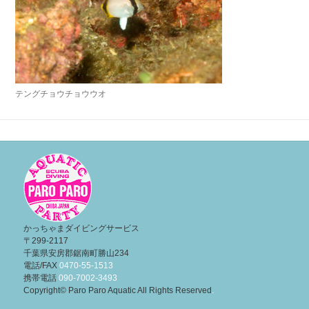
テングチョウチョウウオ
投
稿
ナ
ビ
ゲ
ー
かっちゃまダイビングサービス
〒299-2117
シ
千葉県安房郡鋸南町勝山234
ョ
電話/FAX
0470-55-1513
携帯電話
090-7002-3493
ン
Copyright© Paro Paro Aquatic All Rights Reserved
.