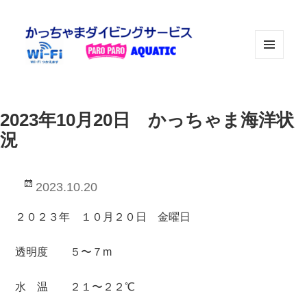
メニュ
ーとウ
ィジェ
ット
2023年10月20日 かっちゃま海洋状
況
投
2023.10.20
稿
日:
２０２３年 １０月２０日 金曜日
透明度 ５〜７m
水 温 ２１〜２２℃