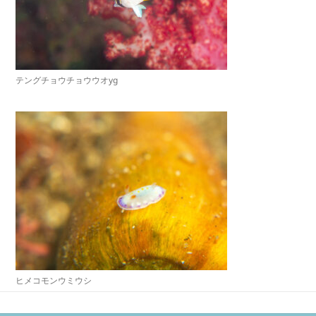
テングチョウチョウウオyg
ヒメコモンウミウシ
投