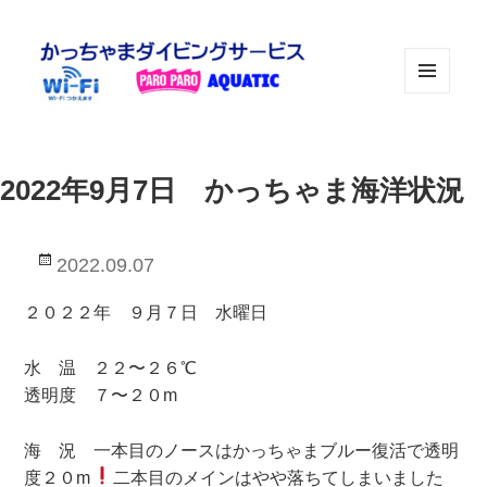
メニュ
ーとウ
ィジェ
ット
2022年9月7日 かっちゃま海洋状況
投
2022.09.07
稿
日:
２０２２年 ９月７日 水曜日
水 温 ２２〜２６℃
透明度 ７〜２０m
海 況 一本目のノースはかっちゃまブルー復活で透明
度２０m
二本目のメインはやや落ちてしまいました