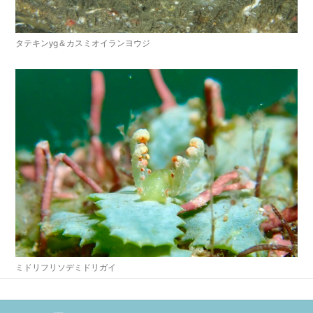
タテキンyg＆カスミオイランヨウジ
ミドリフリソデミドリガイ
投
稿