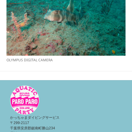
OLYMPUS DIGITAL CAMERA
投
稿
ナ
ビ
ゲ
ー
かっちゃまダイビングサービス
〒299-2117
シ
千葉県安房郡鋸南町勝山234