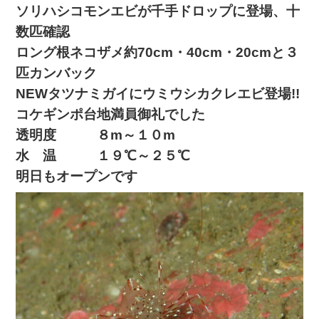
ソリハシコモンエビが千手ドロップに登場、十
数匹確認
ロング根ネコザメ約70cm・40cm・20cmと３
匹カンバック
NEWタツナミガイにウミウシカクレエビ登場!!
コケギンポ台地満員御礼でした
透明度 ８m～１０m
水 温 １９℃～２５℃
明日もオープンです