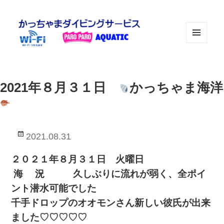
メニュ
ーとウ
ィジェ
ット
2021年８月３１日
かっちゃま海洋
投
2021.08.31
稿
日:
２０２１年８月３１日 火曜日
海 況 久しぶりに流れが弱く、全ポイ
ント潜水可能でした
千手ドロップのオオモンさん新しい彼氏が出来
ました♡♡♡♡♡