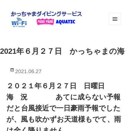
メニュ
ーとウ
ィジェ
ット
2021年６月２７日 かっちゃまの海
投
2021.06.27
稿
日:
２０２１年６月２７日 日曜日
海 況 あてに成らない予報
だと台風接近で一日豪雨予報でした
が、風も吹かずお天道様もでて、雨
は全く降りません。