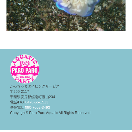
投
稿
ナ
ビ
ゲ
ー
かっちゃまダイビングサービス
〒299-2117
シ
千葉県安房郡鋸南町勝山234
ョ
電話/FAX
0470-55-1513
携帯電話
090-7002-3493
ン
Copyright© Paro Paro Aquatic All Rights Reserved
.