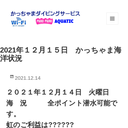
メニュ
ーとウ
ィジェ
ット
2021年１２月１５日 かっちゃま海
洋状況
投
2021.12.14
稿
日:
２０２１年１２月１４日 火曜日
海 況 全ポイント潜水可能で
す。
虹のご利益は??????