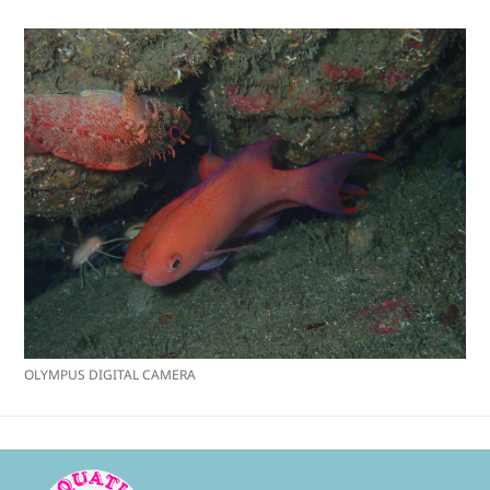
OLYMPUS DIGITAL CAMERA
投
稿