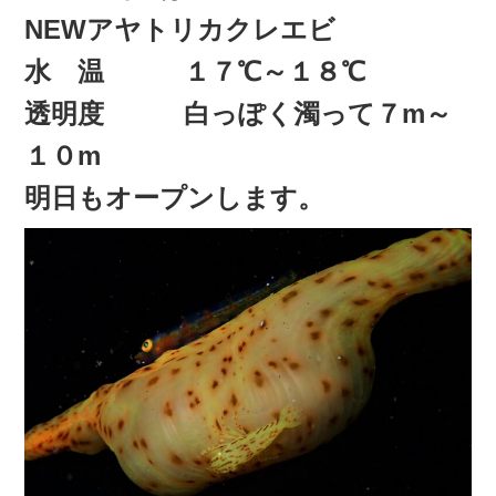
NEWアヤトリカクレエビ
水 温 １７℃～１８℃
透明度 白っぽく濁って７m～
１０m
明日もオープンします。