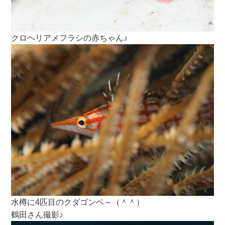
クロヘリアメフラシの赤ちゃん♪
水樽に4匹目のクダゴンベ～（＾＾）
鶴田さん撮影♪