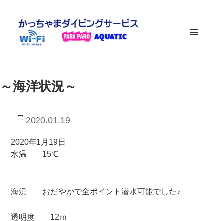
メニュ
ーとウ
ィジェ
ット
～海洋状況～
投
2020.01.19
稿
日:
2020年1月19日
水温 15℃
海況 おだやかで全ポイント潜水可能でした♪
透明度 12ｍ