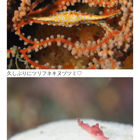
久しぶりにツリフネキヌヅツミ♡