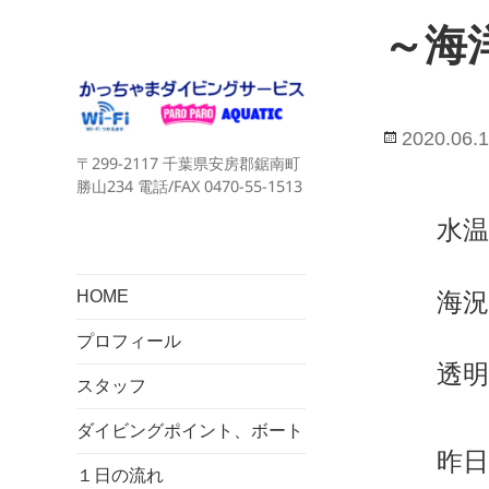
～海
投
2020.06.
〒299-2117 千葉県安房郡鋸南町
稿
勝山234 電話/FAX 0470-55-1513
日:
水温
HOME
海
プロフィール
透明
スタッフ
水
ダイビングポイント、ボート
昨
１日の流れ