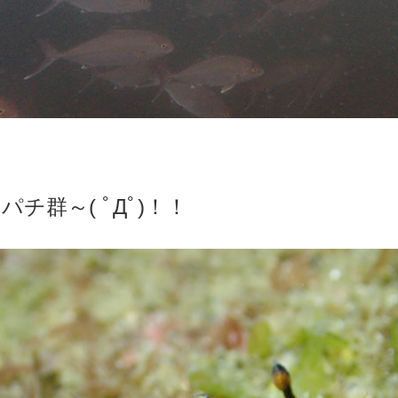
パチ群～( ﾟДﾟ)！！