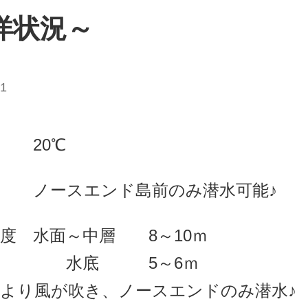
洋状況～
11
 20℃
況 ノースエンド
島前のみ潜水可能♪
度 水面～中層 8～10ｍ
底 5～6ｍ
日より風が吹き、ノースエンドのみ
潜水♪