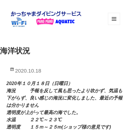
メニュ
ーとウ
ィジェ
ット
海洋状況
投
2020.10.18
稿
日:
2020年１０月１８日（日曜日）
海況 予報を反して風も思ったより吹かず、気温も
下がらず、良い感じの海況に変化しました、最近の予報
は分かりません
透明度が上がって最高の海でした。
水温 ２２℃～２３℃
透明度 １５ｍ～２５m(ショップ様の意見です)