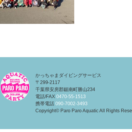
投
稿
かっちゃまダイビングサービス
ナ
〒299-2117
ビ
千葉県安房郡鋸南町勝山234
ゲ
電話/FAX
0470-55-1513
携帯電話
090-7002-3493
ー
Copyright© Paro Paro Aquatic All Rights Res
シ
ョ