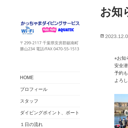
お知
投
2023.12.
〒299-2117 千葉県安房郡鋸南町
稿
勝山234 電話/FAX 0470-55-1513
日:
⭐︎お知
安全潜
予約も
HOME
よろし
プロフィール
スタッフ
ダイビングポイント、ボート
１日の流れ