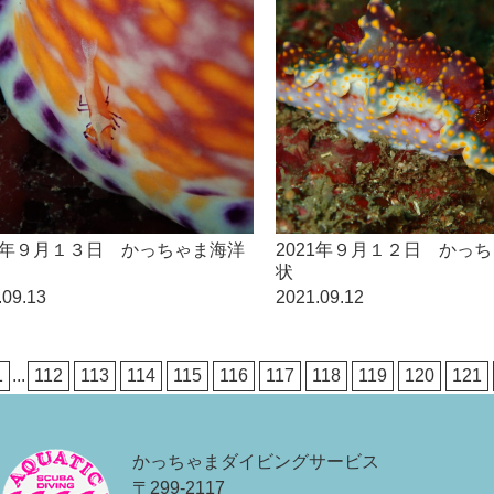
21年９月１３日 かっちゃま海洋
2021年９月１２日 かっ
状
.09.13
2021.09.12
1
...
112
113
114
115
116
117
118
119
120
121
かっちゃまダイビングサービス
〒299-2117