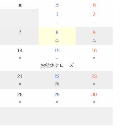
金
土
日
1
2
--
--
7
8
9
--
△
△
14
15
16
○
--
○
お盆休クローズ
21
22
23
○
満
○
28
29
30
○
○
○