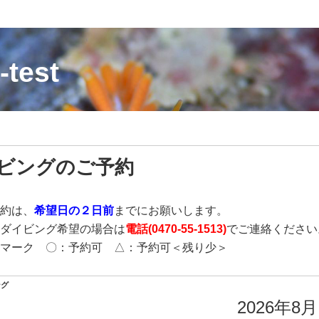
-test
ビングのご予約
約は、
希望日の２日前
までにお願いします。
ダイビング希望の場合は
電話(
0470-55-1513
)
でご連絡ください
マーク 〇：予約可 △：予約可＜残り少＞
ング
2026年8月