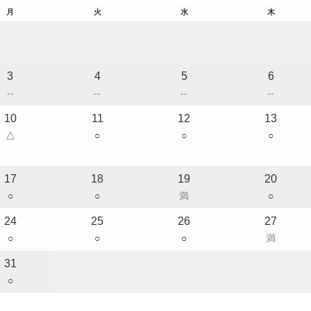
月
火
水
木
3
4
5
6
--
--
--
--
10
11
12
13
△
○
○
○
17
18
19
20
○
○
満
○
24
25
26
27
○
○
○
満
31
○