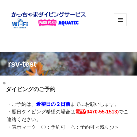
メニュ
ーとウ
ィジェ
ット
rsv-test
ダイビングのご予約
・ご予約は、
希望日の２日前
までにお願いします。
・翌日ダイビング希望の場合は
電話(
0470-55-1513
)
でご
連絡ください。
・表示マーク 〇：予約可 △：予約可＜残り少＞