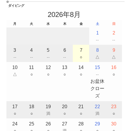
ダイビング
2026年8月
月
火
水
木
金
土
日
1
2
--
--
3
4
5
6
7
8
9
--
--
--
--
○
△
△
10
11
12
13
14
15
16
△
○
○
○
○
--
○
お盆休
クロー
ズ
17
18
19
20
21
22
23
○
○
満
○
○
満
○
24
25
26
27
28
29
30
○
○
○
満
○
○
○