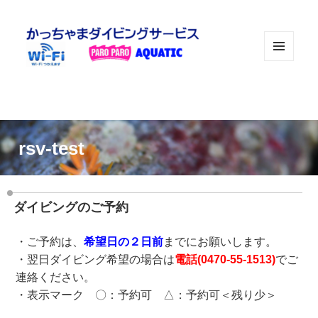
メニュ
ーとウ
ィジェ
ット
rsv-test
ダイビングのご予約
・ご予約は、
希望日の２日前
までにお願いします。
・翌日ダイビング希望の場合は
電話(
0470-55-1513
)
でご
連絡ください。
・表示マーク 〇：予約可 △：予約可＜残り少＞