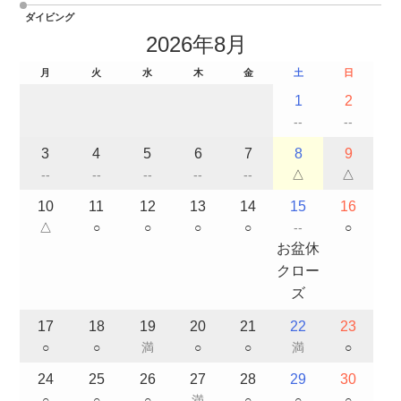
ダイビング
2026年8月
月
火
水
木
金
土
日
1
2
--
--
3
4
5
6
7
8
9
--
--
--
--
--
△
△
10
11
12
13
14
15
16
△
○
○
○
○
--
○
お盆休
クロー
ズ
17
18
19
20
21
22
23
○
○
満
○
○
満
○
24
25
26
27
28
29
30
○
○
○
満
○
○
○