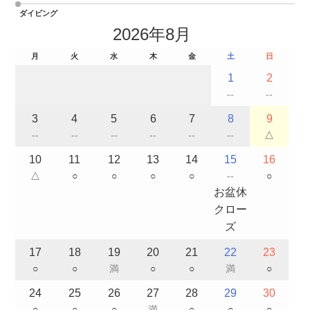
ダイビング
2026年8月
月
火
水
木
金
土
日
1
2
--
--
3
4
5
6
7
8
9
--
--
--
--
--
--
△
10
11
12
13
14
15
16
△
○
○
○
○
--
○
お盆休
クロー
ズ
17
18
19
20
21
22
23
○
○
満
○
○
満
○
24
25
26
27
28
29
30
○
○
○
満
○
○
○