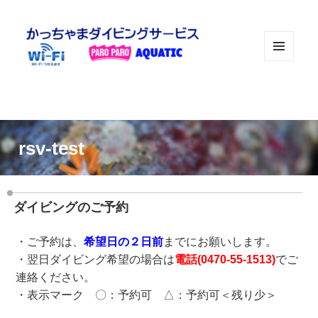
メニュ
ーとウ
ィジェ
ット
rsv-test
ダイビングのご予約
・ご予約は、
希望日の２日前
までにお願いします。
・翌日ダイビング希望の場合は
電話(
0470-55-1513
)
でご
連絡ください。
・表示マーク 〇：予約可 △：予約可＜残り少＞