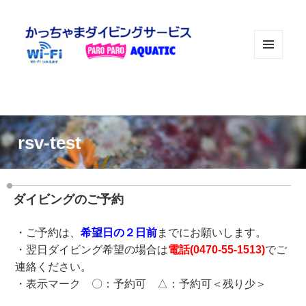
メニュ
ーとウ
ィジェ
ット
rsv-test
ダイビングのご予約
・ご予約は、
希望日の２日前
までにお願いします。
・翌日ダイビング希望の場合は
電話(
0470-55-1513
)
でご
連絡ください。
・表示マーク 〇：予約可 △：予約可＜残り少＞