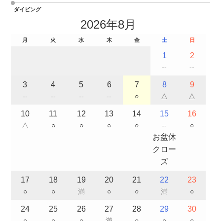
ダイビング
2026年8月
月
火
水
木
金
土
日
1
2
--
--
3
4
5
6
7
8
9
--
--
--
--
○
△
△
10
11
12
13
14
15
16
△
○
○
○
○
--
○
お盆休
クロー
ズ
17
18
19
20
21
22
23
○
○
満
○
○
満
○
24
25
26
27
28
29
30
○
○
○
満
○
○
○