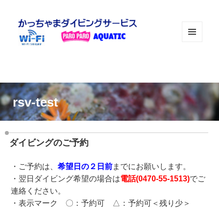
メニュ
ーとウ
ィジェ
ット
rsv-test
ダイビングのご予約
・ご予約は、
希望日の２日前
までにお願いします。
・翌日ダイビング希望の場合は
電話(
0470-55-1513
)
でご
連絡ください。
・表示マーク 〇：予約可 △：予約可＜残り少＞