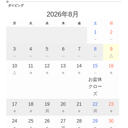
ダイビング
2026年8月
月
火
水
木
金
土
日
1
2
--
--
3
4
5
6
7
8
9
--
--
--
--
--
--
△
10
11
12
13
14
15
16
△
○
○
○
○
--
○
お盆休
クロー
ズ
17
18
19
20
21
22
23
○
○
満
○
○
満
○
24
25
26
27
28
29
30
○
○
○
満
○
○
○