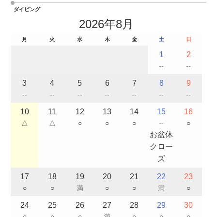
ダイビング
2026年8月
月
火
水
木
金
土
日
1
2
--
--
3
4
5
6
7
8
9
--
--
--
--
--
--
--
10
11
12
13
14
15
16
△
△
○
○
○
--
○
お盆休
クロー
ズ
17
18
19
20
21
22
23
○
○
満
○
○
満
○
24
25
26
27
28
29
30
○
○
○
満
○
○
○