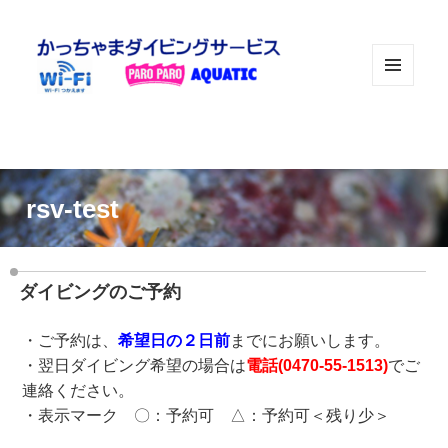
メニュ
ーとウ
ィジェ
ット
rsv-test
ダイビングのご予約
・ご予約は、
希望日の２日前
までにお願いします。
・翌日ダイビング希望の場合は
電話(
0470-55-1513
)
でご
連絡ください。
・表示マーク 〇：予約可 △：予約可＜残り少＞