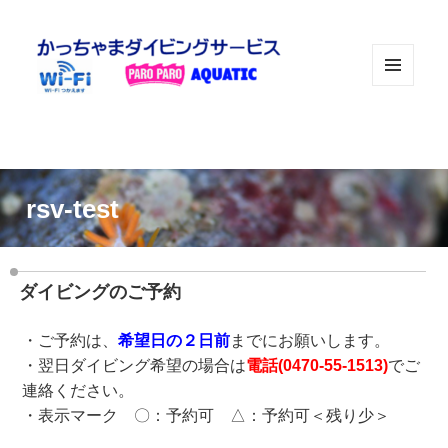
メニュ
ーとウ
ィジェ
ット
rsv-test
ダイビングのご予約
・ご予約は、
希望日の２日前
までにお願いします。
・翌日ダイビング希望の場合は
電話(
0470-55-1513
)
でご
連絡ください。
・表示マーク 〇：予約可 △：予約可＜残り少＞