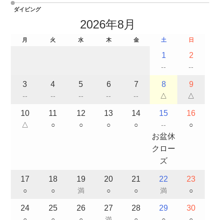
ダイビング
2026年8月
月
火
水
木
金
土
日
1
2
--
--
3
4
5
6
7
8
9
--
--
--
--
--
△
△
10
11
12
13
14
15
16
△
○
○
○
○
--
○
お盆休
クロー
ズ
17
18
19
20
21
22
23
○
○
満
○
○
満
○
24
25
26
27
28
29
30
○
○
○
満
○
○
○