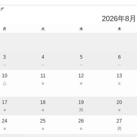
ング
2026年8月
月
火
水
木
3
4
5
6
--
--
--
--
10
11
12
13
△
○
○
○
17
18
19
20
○
○
満
○
24
25
26
27
○
○
○
満