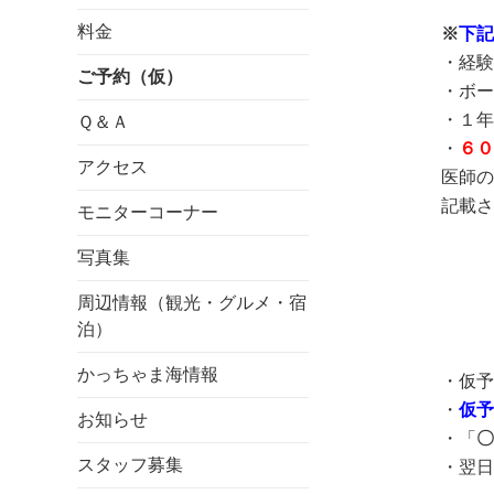
料金
※
下記
・経
ご予約（仮）
・ボー
・１年
Ｑ＆Ａ
・
６０
アクセス
医師の
記載さ
モニターコーナー
写真集
周辺情報（観光・グルメ・宿
泊）
かっちゃま海情報
・仮予
・
仮予
お知らせ
・「
〇
スタッフ募集
・翌日