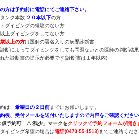
の方は予約前に電話にてご連絡下さい。
験タンク本数
２０本以下
の方
トダイビングの経験のない方
以上ダイビングをしてない方
歳以上の方
は医師の署名入りの病歴診断書
診断によってダイビングをしても問題ないとの医師の判断結果
れた診断書の提示が必要です(診断書は１年以内)
約は、
希望日の２日前
までにお願いします。
約後、受付メールを送付いたしますので内容をご確認ください
:仮予約可 △:残少」マークを
クリックで予約フォームが開き
ダイビング希望の場合は
電話(
0470-55-1513
)
までご連絡くださ