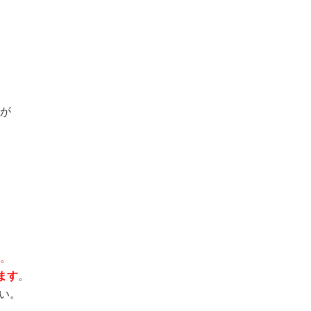
が
。
ます
。
い。