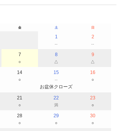
金
土
日
1
2
--
--
7
8
9
○
△
△
14
15
16
○
--
○
お盆休クローズ
21
22
23
○
満
○
28
29
30
○
○
○