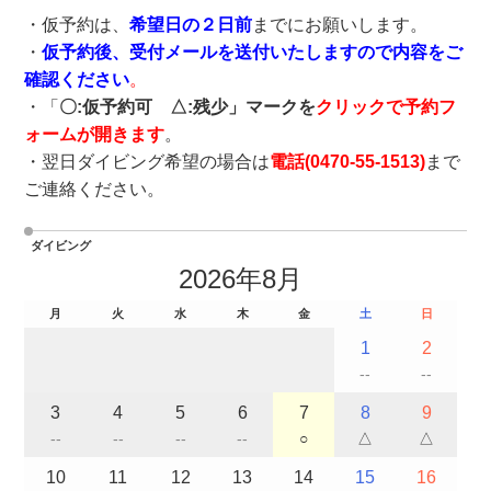
・仮予約は、
希望日の２日前
までにお願いします。
・
仮予約後、受付メールを送付いたしますので内容をご
確認ください
。
・「
〇:仮予約可 △:残少」マークを
クリックで予約フ
ォームが開きます
。
・翌日ダイビング希望の場合は
電話(
0470-55-1513
)
まで
ご連絡ください。
ダイビング
2026年8月
月
火
水
木
金
土
日
1
2
--
--
3
4
5
6
7
8
9
--
--
--
--
○
△
△
10
11
12
13
14
15
16