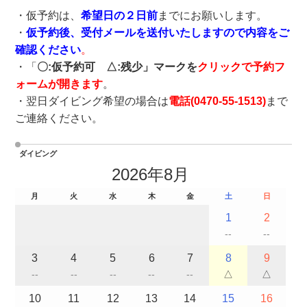
・仮予約は、
希望日の２日前
までにお願いします。
・
仮予約後、受付メールを送付いたしますので内容をご
確認ください
。
・「
〇:仮予約可 △:残少」マークを
クリックで予約フ
ォームが開きます
。
・翌日ダイビング希望の場合は
電話(
0470-55-1513
)
まで
ご連絡ください。
ダイビング
2026年8月
月
火
水
木
金
土
日
1
2
--
--
3
4
5
6
7
8
9
--
--
--
--
--
△
△
10
11
12
13
14
15
16