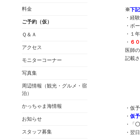
料金
※
下記
・経
ご予約（仮）
・ボー
・１年
Ｑ＆Ａ
・
６０
アクセス
医師の
記載さ
モニターコーナー
写真集
周辺情報（観光・グルメ・宿
泊）
かっちゃま海情報
・仮予
・
仮予
お知らせ
・「
〇
スタッフ募集
・翌日