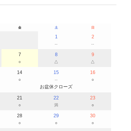
金
土
日
1
2
--
--
7
8
9
○
△
△
14
15
16
○
--
○
お盆休クローズ
21
22
23
○
満
○
28
29
30
○
○
○