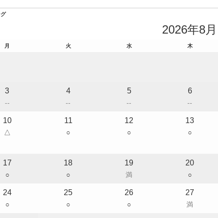
ング
2026年8月
月
火
水
木
3
4
5
6
--
--
--
--
10
11
12
13
△
○
○
○
17
18
19
20
○
○
満
○
24
25
26
27
○
○
○
満