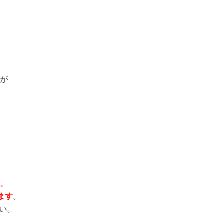
が
。
ます
。
い。