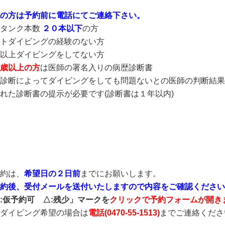
の方は予約前に電話にてご連絡下さい。
験タンク本数
２０本以下
の方
トダイビングの経験のない方
以上ダイビングをしてない方
歳以上の方
は医師の署名入りの病歴診断書
診断によってダイビングをしても問題ないとの医師の判断結果
れた診断書の提示が必要です(診断書は１年以内)
約は、
希望日の２日前
までにお願いします。
約後、受付メールを送付いたしますので内容をご確認ください
:仮予約可 △:残少」マークを
クリックで予約フォームが開き
ダイビング希望の場合は
電話(
0470-55-1513
)
までご連絡くださ