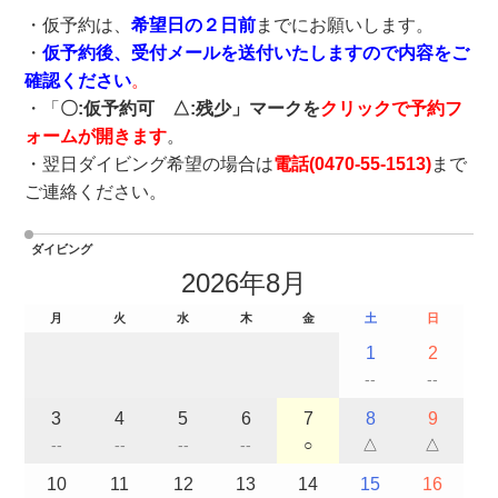
・仮予約は、
希望日の２日前
までにお願いします。
・
仮予約後、受付メールを送付いたしますので内容をご
確認ください
。
・「
〇:仮予約可 △:残少」マークを
クリックで予約フ
ォームが開きます
。
・翌日ダイビング希望の場合は
電話(
0470-55-1513
)
まで
ご連絡ください。
ダイビング
2026年8月
月
火
水
木
金
土
日
1
2
--
--
3
4
5
6
7
8
9
--
--
--
--
○
△
△
10
11
12
13
14
15
16