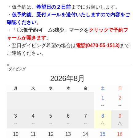
・仮予約は、
希望日の２日前
までにお願いします。
・
仮予約後、受付メールを送付いたしますので内容をご
確認ください
。
・「
〇:仮予約可 △:残少」マークを
クリックで予約フ
ォームが開きます
。
・翌日ダイビング希望の場合は
電話(
0470-55-1513
)
まで
ご連絡ください。
ダイビング
2026年8月
月
火
水
木
金
土
日
1
2
--
--
3
4
5
6
7
8
9
--
--
--
--
--
△
△
10
11
12
13
14
15
16