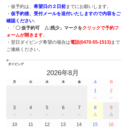
・仮予約は、
希望日の２日前
までにお願いします。
・
仮予約後、受付メールを送付いたしますので内容をご
確認ください
。
・「
〇:仮予約可 △:残少」マークを
クリックで予約フ
ォームが開きます
。
・翌日ダイビング希望の場合は
電話(
0470-55-1513
)
まで
ご連絡ください。
ダイビング
2026年8月
月
火
水
木
金
土
日
1
2
--
--
3
4
5
6
7
8
9
--
--
--
--
--
△
△
10
11
12
13
14
15
16