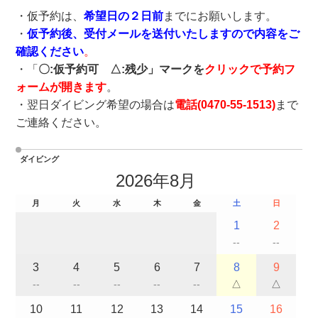
・仮予約は、
希望日の２日前
までにお願いします。
・
仮予約後、受付メールを送付いたしますので内容をご
確認ください
。
・「
〇:仮予約可 △:残少」マークを
クリックで予約フ
ォームが開きます
。
・翌日ダイビング希望の場合は
電話(
0470-55-1513
)
まで
ご連絡ください。
ダイビング
2026年8月
月
火
水
木
金
土
日
1
2
--
--
3
4
5
6
7
8
9
--
--
--
--
--
△
△
10
11
12
13
14
15
16