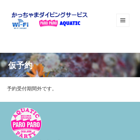
メニュ
ーとウ
ィジェ
ット
仮予約
予約受付期間外です。