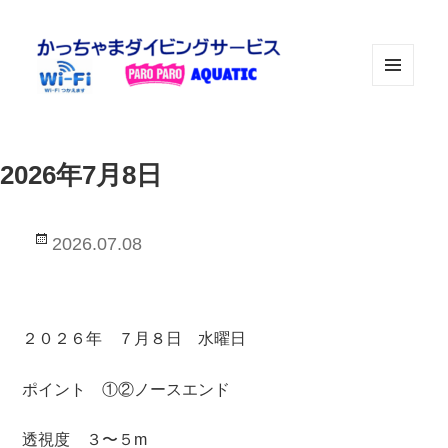
メニュ
ーとウ
ィジェ
ット
2026年7月8日
投
2026.07.08
稿
日:
２０２６年 ７月８日 水曜日
ポイント ①②ノースエンド
透視度 ３〜５m