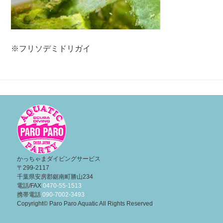
※フリソデミドリガイ
投
稿
ナ
ビ
ゲ
ー
かっちゃまダイビングサービス
〒299-2117
シ
千葉県安房郡鋸南町勝山234
ョ
電話/FAX
0470-55-1513
携帯電話
090-7002-3493
ン
Copyright© Paro Paro Aquatic All Rights Reserved
.