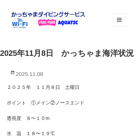
メニュ
ーとウ
ィジェ
ット
2025年11月8日 かっちゃま海洋状況
投
2025.11.08
稿
日:
２０２５年 １１月８日 土曜日
ポイント ①メイン②ノースエンド
透視度 ８〜１０m
水 温 １８〜１９℃