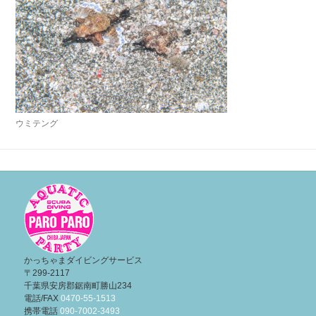
ウミテング
投
稿
ナ
ビ
ゲ
ー
かっちゃまダイビングサービス
〒299-2117
シ
千葉県安房郡鋸南町勝山234
ョ
電話/FAX
0470-55-1513
携帯電話
090-7002-3493